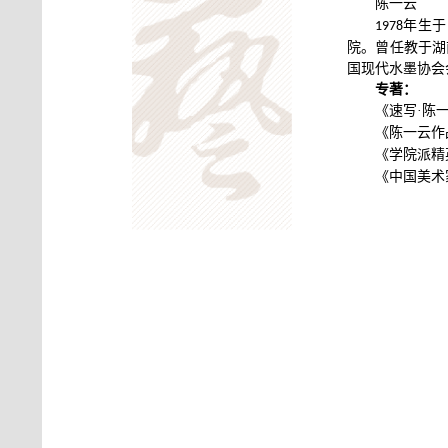
陈一云
年生于
1978
院。曾任教于湖
国现代水墨协会
专著：
《速写·陈
《陈一云作
《学院派精
《中国美术