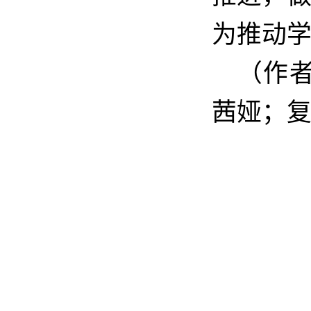
为推动
（作
茜娅；复