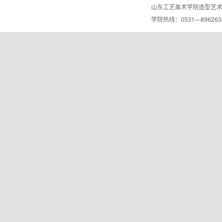
山东工艺美术学院造型艺
学院热线：0531—8962635