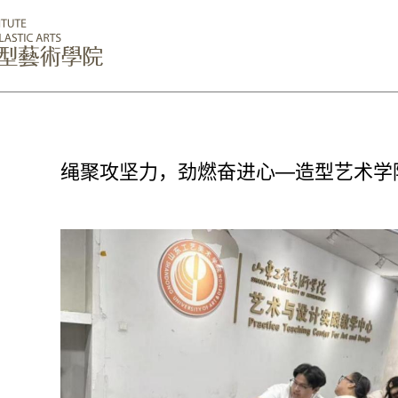
绳聚攻坚力，劲燃奋进心—造型艺术学