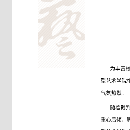
为丰富
型艺术学院
气氛热烈
随着裁
重心后倾、