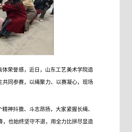
集体荣誉感，近日，山东工艺美术学院造
生共同参赛，以绳聚力、以赛凝心，现场
个精神抖擞、斗志昂扬，大家紧握长绳、
降，也始终坚守不退，用全力比拼尽显造