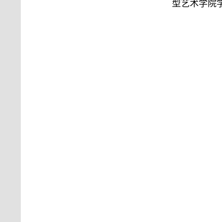
型艺术学院