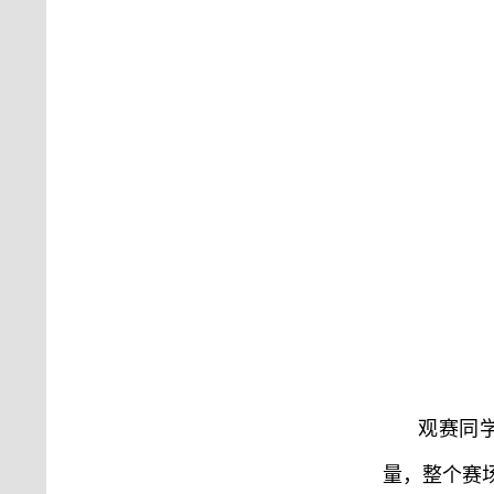
观赛同
量，整个赛