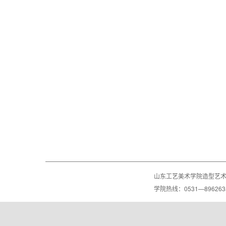
复
终
山东工艺美术学院造型艺
学院热线：0531—8962635